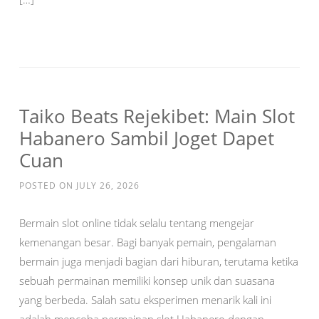
Taiko Beats Rejekibet: Main Slot
Habanero Sambil Joget Dapet
Cuan
POSTED ON
JULY 26, 2026
Bermain slot online tidak selalu tentang mengejar
kemenangan besar. Bagi banyak pemain, pengalaman
bermain juga menjadi bagian dari hiburan, terutama ketika
sebuah permainan memiliki konsep unik dan suasana
yang berbeda. Salah satu eksperimen menarik kali ini