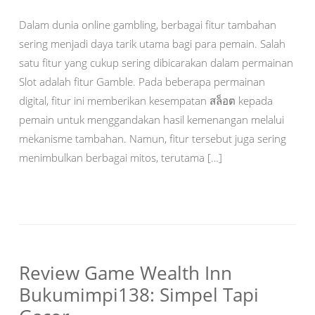
Dalam dunia online gambling, berbagai fitur tambahan
sering menjadi daya tarik utama bagi para pemain. Salah
satu fitur yang cukup sering dibicarakan dalam permainan
Slot adalah fitur Gamble. Pada beberapa permainan
digital, fitur ini memberikan kesempatan สล็อต kepada
pemain untuk menggandakan hasil kemenangan melalui
mekanisme tambahan. Namun, fitur tersebut juga sering
menimbulkan berbagai mitos, terutama […]
Review Game Wealth Inn
Bukumimpi138: Simpel Tapi