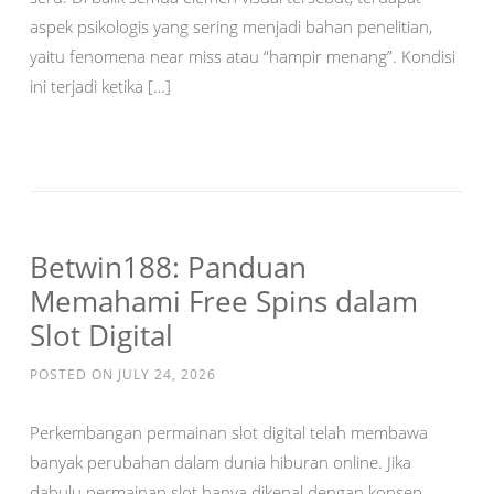
aspek psikologis yang sering menjadi bahan penelitian,
yaitu fenomena near miss atau “hampir menang”. Kondisi
ini terjadi ketika […]
Betwin188: Panduan
Memahami Free Spins dalam
Slot Digital
POSTED ON
JULY 24, 2026
Perkembangan permainan slot digital telah membawa
banyak perubahan dalam dunia hiburan online. Jika
dahulu permainan slot hanya dikenal dengan konsep