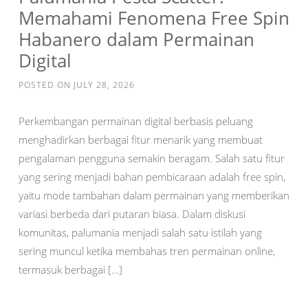
Memahami Fenomena Free Spin
Habanero dalam Permainan
Digital
POSTED ON
JULY 28, 2026
Perkembangan permainan digital berbasis peluang
menghadirkan berbagai fitur menarik yang membuat
pengalaman pengguna semakin beragam. Salah satu fitur
yang sering menjadi bahan pembicaraan adalah free spin,
yaitu mode tambahan dalam permainan yang memberikan
variasi berbeda dari putaran biasa. Dalam diskusi
komunitas, palumania menjadi salah satu istilah yang
sering muncul ketika membahas tren permainan online,
termasuk berbagai […]