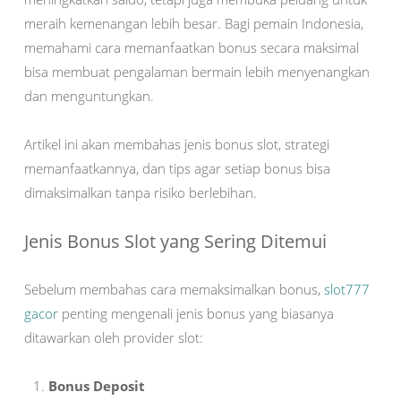
meraih kemenangan lebih besar. Bagi pemain Indonesia,
memahami cara memanfaatkan bonus secara maksimal
bisa membuat pengalaman bermain lebih menyenangkan
dan menguntungkan.
Artikel ini akan membahas jenis bonus slot, strategi
memanfaatkannya, dan tips agar setiap bonus bisa
dimaksimalkan tanpa risiko berlebihan.
Jenis Bonus Slot yang Sering Ditemui
Sebelum membahas cara memaksimalkan bonus,
slot777
gacor
penting mengenali jenis bonus yang biasanya
ditawarkan oleh provider slot:
Bonus Deposit