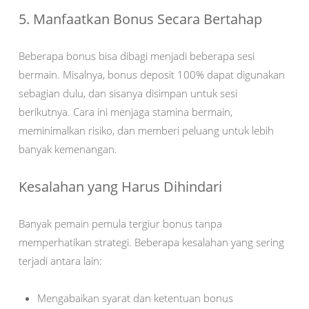
5. Manfaatkan Bonus Secara Bertahap
Beberapa bonus bisa dibagi menjadi beberapa sesi
bermain. Misalnya, bonus deposit 100% dapat digunakan
sebagian dulu, dan sisanya disimpan untuk sesi
berikutnya. Cara ini menjaga stamina bermain,
meminimalkan risiko, dan memberi peluang untuk lebih
banyak kemenangan.
Kesalahan yang Harus Dihindari
Banyak pemain pemula tergiur bonus tanpa
memperhatikan strategi. Beberapa kesalahan yang sering
terjadi antara lain:
Mengabaikan syarat dan ketentuan bonus