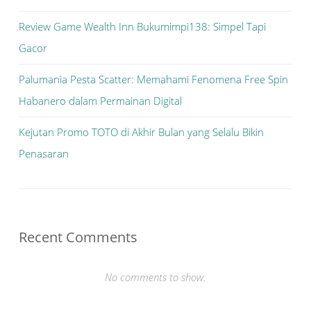
Review Game Wealth Inn Bukumimpi138: Simpel Tapi
Gacor
Palumania Pesta Scatter: Memahami Fenomena Free Spin
Habanero dalam Permainan Digital
Kejutan Promo TOTO di Akhir Bulan yang Selalu Bikin
Penasaran
Recent Comments
No comments to show.