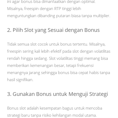
ini agar bonus bisa dimanfaatkan dengan optimal.
Misalnya, freespin dengan RTP tinggi lebih
menguntungkan dibanding putaran biasa tanpa multiplier.
2. Pilih Slot yang Sesuai dengan Bonus
Tidak semua slot cocok untuk bonus tertentu. Misalnya,
freespin sering kali lebih efektif pada slot dengan volatilitas
rendah hingga sedang. Slot volatilitas tinggi memang bisa
memberikan kemenangan besar, tetapi frekuensi
menangnya jarang sehingga bonus bisa cepat habis tanpa
hasil signifikan.
3. Gunakan Bonus untuk Menguji Strategi
Bonus slot adalah kesempatan bagus untuk mencoba
strategi baru tanpa risiko kehilangan modal utama.