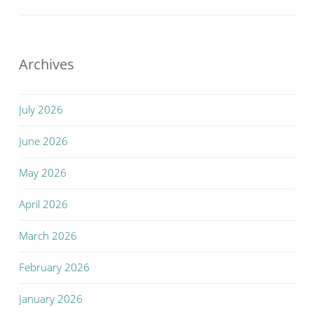
Archives
July 2026
June 2026
May 2026
April 2026
March 2026
February 2026
January 2026