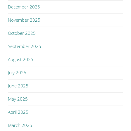
December 2025
November 2025
October 2025
September 2025
August 2025
July 2025
June 2025
May 2025
April 2025
March 2025