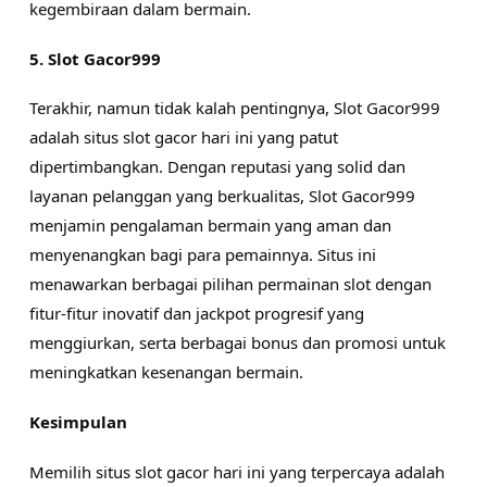
kegembiraan dalam bermain.
5. Slot Gacor999
Terakhir, namun tidak kalah pentingnya, Slot Gacor999
adalah situs slot gacor hari ini yang patut
dipertimbangkan. Dengan reputasi yang solid dan
layanan pelanggan yang berkualitas, Slot Gacor999
menjamin pengalaman bermain yang aman dan
menyenangkan bagi para pemainnya. Situs ini
menawarkan berbagai pilihan permainan slot dengan
fitur-fitur inovatif dan jackpot progresif yang
menggiurkan, serta berbagai bonus dan promosi untuk
meningkatkan kesenangan bermain.
Kesimpulan
Memilih situs slot gacor hari ini yang terpercaya adalah