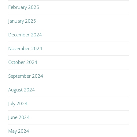
February 2025
January 2025
December 2024
November 2024
October 2024
September 2024
August 2024
July 2024
June 2024
May 2024