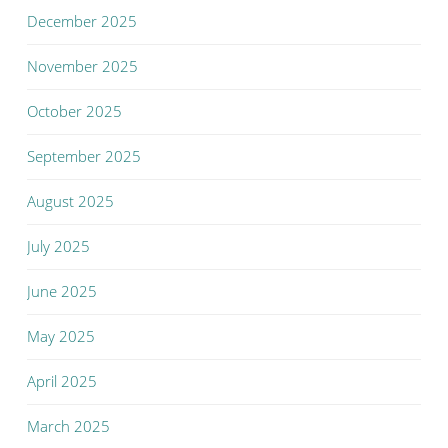
December 2025
November 2025
October 2025
September 2025
August 2025
July 2025
June 2025
May 2025
April 2025
March 2025