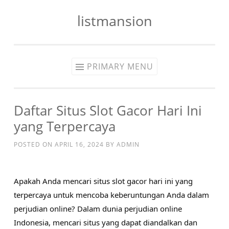
listmansion
Skip
to
content
PRIMARY MENU
Daftar Situs Slot Gacor Hari Ini
yang Terpercaya
POSTED ON
APRIL 16, 2024
BY
ADMIN
Apakah Anda mencari situs slot gacor hari ini yang
terpercaya untuk mencoba keberuntungan Anda dalam
perjudian online? Dalam dunia perjudian online
Indonesia, mencari situs yang dapat diandalkan dan