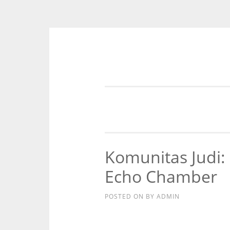
Skip
to
content
Komunitas Judi:
Echo Chamber
POSTED ON
BY
ADMIN