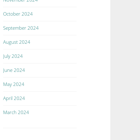
October 2024
September 2024
August 2024
July 2024
June 2024
May 2024
April 2024
March 2024