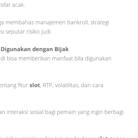
ifat acak.
uga membahas manajemen bankroll, strategi
 seputar risiko judi.
 Digunakan dengan Bijak
judi bisa memberikan manfaat bila digunakan
ntang fitur
slot
, RTP, volatilitas, dan cara
 interaksi sosial bagi pemain yang ingin berbagi