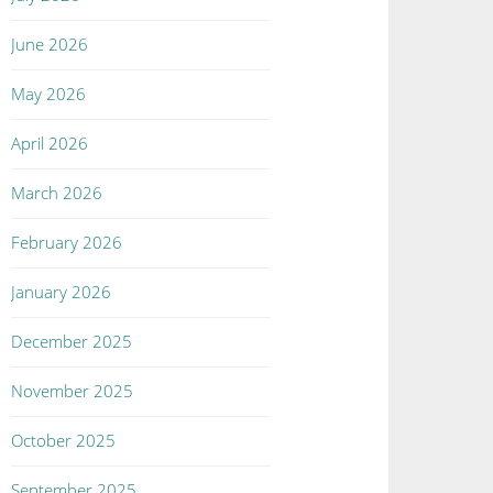
June 2026
May 2026
April 2026
March 2026
February 2026
January 2026
December 2025
November 2025
October 2025
September 2025