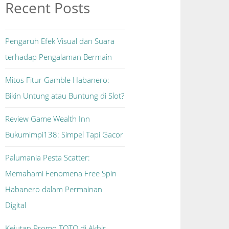
Recent Posts
Pengaruh Efek Visual dan Suara
terhadap Pengalaman Bermain
Mitos Fitur Gamble Habanero:
Bikin Untung atau Buntung di Slot?
Review Game Wealth Inn
Bukumimpi138: Simpel Tapi Gacor
Palumania Pesta Scatter:
Memahami Fenomena Free Spin
Habanero dalam Permainan
Digital
Kejutan Promo TOTO di Akhir