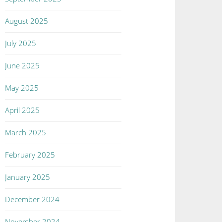
August 2025
July 2025
June 2025
May 2025
April 2025
March 2025
February 2025
January 2025
December 2024
November 2024