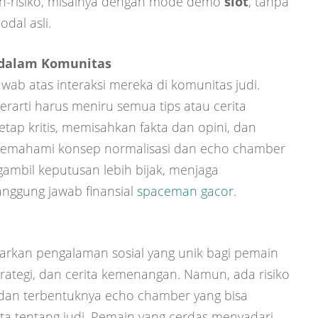
non-risiko, misalnya dengan mode demo
slot
, tanpa
al asli.
i dalam Komunitas
wab atas interaksi mereka di komunitas judi.
rarti harus meniru semua tips atau cerita
tap kritis, memisahkan fakta dan opini, dan
 Memahami konsep normalisasi dan echo chamber
mbil keputusan lebih bijak, menjaga
nggung jawab finansial
spaceman gacor
.
arkan pengalaman sosial yang unik bagi pemain
strategi, dan cerita kemenangan. Namun, ada risiko
 dan terbentuknya echo chamber yang bisa
a tentang judi. Pemain yang cerdas menyadari