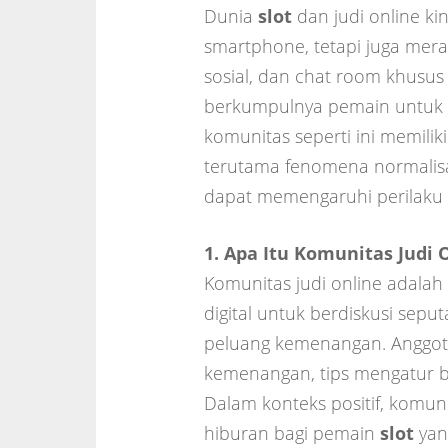
Dunia
slot
dan judi online kin
smartphone, tetapi juga mer
sosial, dan chat room khusu
berkumpulnya pemain untuk be
komunitas seperti ini memiliki 
terutama fenomena normalisa
dapat memengaruhi perilak
1. Apa Itu Komunitas Judi 
Komunitas judi online adala
digital untuk berdiskusi sep
peluang kemenangan. Anggota 
kemenangan, tips mengatur b
Dalam konteks positif, komun
hiburan bagi pemain
slot
yang