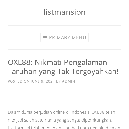
listmansion
Skip
to
content
PRIMARY MENU
OXL88: Nikmati Pengalaman
Taruhan yang Tak Tergoyahkan!
POSTED ON
JUNE 9, 2024
BY
ADMIN
Dalam dunia perjudian online di Indonesia, OXL88 telah
menjadi salah satu nama yang sangat diperhitungkan.
Platform ini telah memenangkan hati para pemain dengan