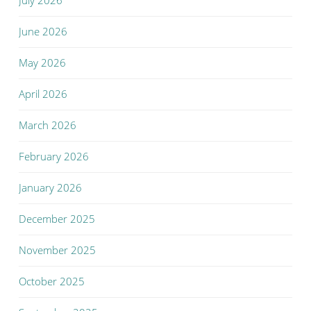
July 2026
June 2026
May 2026
April 2026
March 2026
February 2026
January 2026
December 2025
November 2025
October 2025