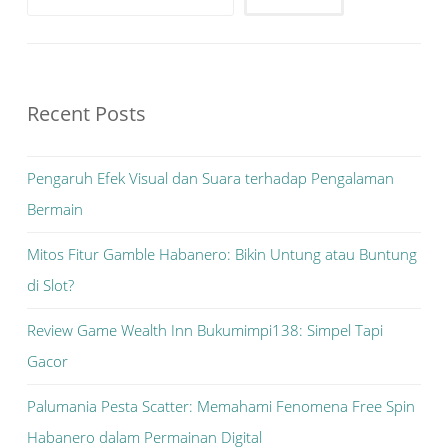
Recent Posts
Pengaruh Efek Visual dan Suara terhadap Pengalaman
Bermain
Mitos Fitur Gamble Habanero: Bikin Untung atau Buntung
di Slot?
Review Game Wealth Inn Bukumimpi138: Simpel Tapi
Gacor
Palumania Pesta Scatter: Memahami Fenomena Free Spin
Habanero dalam Permainan Digital