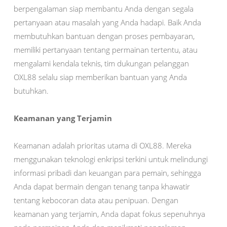
berpengalaman siap membantu Anda dengan segala
pertanyaan atau masalah yang Anda hadapi. Baik Anda
membutuhkan bantuan dengan proses pembayaran,
memiliki pertanyaan tentang permainan tertentu, atau
mengalami kendala teknis, tim dukungan pelanggan
OXL88 selalu siap memberikan bantuan yang Anda
butuhkan.
Keamanan yang Terjamin
Keamanan adalah prioritas utama di OXL88. Mereka
menggunakan teknologi enkripsi terkini untuk melindungi
informasi pribadi dan keuangan para pemain, sehingga
Anda dapat bermain dengan tenang tanpa khawatir
tentang kebocoran data atau penipuan. Dengan
keamanan yang terjamin, Anda dapat fokus sepenuhnya