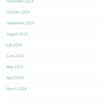
November 2024
October 2024
September 2024
August 2024
July 2024
June 2024
May 2024
April 2024
March 2024