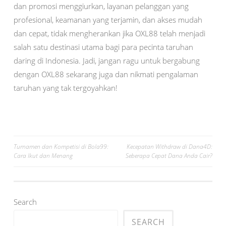
dan promosi menggiurkan, layanan pelanggan yang
profesional, keamanan yang terjamin, dan akses mudah
dan cepat, tidak mengherankan jika OXL88 telah menjadi
salah satu destinasi utama bagi para pecinta taruhan
daring di Indonesia. Jadi, jangan ragu untuk bergabung
dengan OXL88 sekarang juga dan nikmati pengalaman
taruhan yang tak tergoyahkan!
Post
Turnamen dan Kompetisi di Bola99:
Kecepatan Withdraw di Dana4D:
Cara Ikut dan Menang
Seberapa Cepat Dana Anda Cair?
navigation
Search
SEARCH