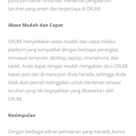
pada permainan Anda dan menikmati pengalaman
taruhan yang aman dan terpercaya di OXL88.
Akses Mudah dan Cepat
OXL88 menyediakan akses mudah dan cepat melalui
platform yang kompatibel dengan berbagai perangkat,
termasuk komputer desktop, laptop, smartphone, dan
tablet. Anda dapat dengan mudah mengakses situs OXL88
kapan pun dan di mana pun Anda berada, sehingga Anda
tidak akan pernah ketinggalan untuk menikmati sensasi
taruhan yang tak tergoyahkan yang ditawarkan oleh
OXL88.
Kesimpulan
Dengan berbagai pilihan permainan yang menarik, bonus