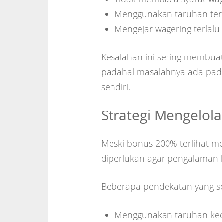
Menggunakan taruhan ter
Mengejar wagering terlalu 
Kesalahan ini sering membu
padahal masalahnya ada pad
sendiri.
Strategi Mengelol
Meski bonus 200% terlihat me
diperlukan agar pengalaman b
Beberapa pendekatan yang s
Menggunakan taruhan kec