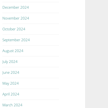
December 2024
November 2024
October 2024
September 2024
August 2024
July 2024
June 2024
May 2024
April 2024
March 2024