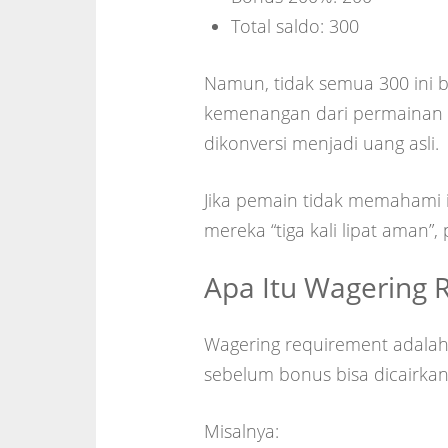
Total saldo: 300
Namun, tidak semua 300 ini bi
kemenangan dari permainan 
dikonversi menjadi uang asli.
Jika pemain tidak memahami 
mereka “tiga kali lipat aman”
Apa Itu Wagering 
Wagering requirement adalah 
sebelum bonus bisa dicairkan.
Misalnya: