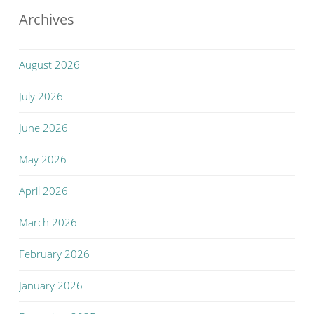
Archives
August 2026
July 2026
June 2026
May 2026
April 2026
March 2026
February 2026
January 2026