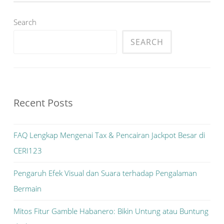
Search
SEARCH
Recent Posts
FAQ Lengkap Mengenai Tax & Pencairan Jackpot Besar di
CERI123
Pengaruh Efek Visual dan Suara terhadap Pengalaman
Bermain
Mitos Fitur Gamble Habanero: Bikin Untung atau Buntung