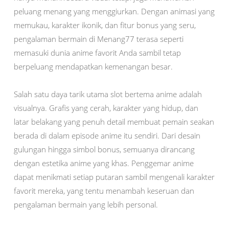
peluang menang yang menggiurkan. Dengan animasi yang
memukau, karakter ikonik, dan fitur bonus yang seru,
pengalaman bermain di Menang77 terasa seperti
memasuki dunia anime favorit Anda sambil tetap
berpeluang mendapatkan kemenangan besar.
Salah satu daya tarik utama slot bertema anime adalah
visualnya. Grafis yang cerah, karakter yang hidup, dan
latar belakang yang penuh detail membuat pemain seakan
berada di dalam episode anime itu sendiri. Dari desain
gulungan hingga simbol bonus, semuanya dirancang
dengan estetika anime yang khas. Penggemar anime
dapat menikmati setiap putaran sambil mengenali karakter
favorit mereka, yang tentu menambah keseruan dan
pengalaman bermain yang lebih personal.