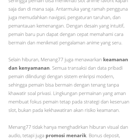
sehingga pemain bisa menikmati slot anime favorit kapan
saja dan di mana saja. Antarmuka yang ramah pengguna
juga memudahkan navigasi, pengaturan taruhan, dan
pemantauan kemenangan. Dengan desain yang intuitif,
pemain baru pun dapat dengan cepat memahami cara
bermain dan menikmati pengalaman anime yang seru.
Selain hiburan, Menang77 juga menawarkan
keamanan
dan kenyamanan
. Semua transaksi dan data pribadi
pemain dilindungi dengan sistem enkripsi modern,
sehingga pemain bisa bermain dengan tenang tanpa
khawatir soal privasi. Lingkungan permainan yang aman
membuat fokus pemain tetap pada strategi dan keseruan
slot, bukan pada kekhawatiran akan risiko keamanan.
Menang77 tidak hanya menghadirkan hiburan visual dan
audio, tetapi juga
promosi menarik
. Bonus deposit,