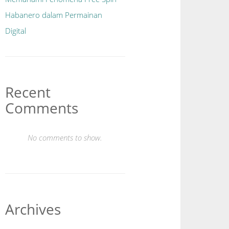
Habanero dalam Permainan
Digital
Recent
Comments
No comments to show.
Archives