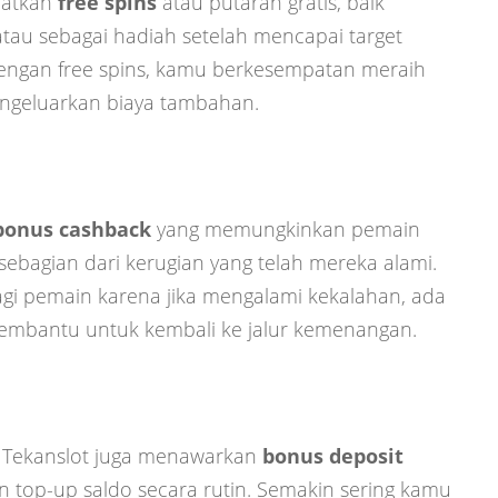
patkan
free spins
atau putaran gratis, baik
atau sebagai hadiah setelah mencapai target
engan free spins, kamu berkesempatan meraih
geluarkan biaya tambahan.
bonus cashback
yang memungkinkan pemain
bagian dari kerugian yang telah mereka alami.
gi pemain karena jika mengalami kekalahan, ada
membantu untuk kembali ke jalur kemenangan.
, Tekanslot juga menawarkan
bonus deposit
 top-up saldo secara rutin. Semakin sering kamu