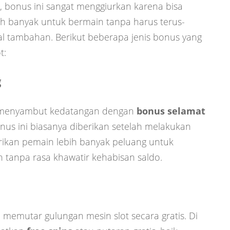
, bonus ini sangat menggiurkan karena bisa
 banyak untuk bermain tanpa harus terus-
 tambahan. Berikut beberapa jenis bonus yang
t:
g
t menyambut kedatangan dengan
bonus selamat
us ini biasanya diberikan setelah melakukan
ikan pemain lebih banyak peluang untuk
tanpa rasa khawatir kehabisan saldo.
i memutar gulungan mesin slot secara gratis. Di