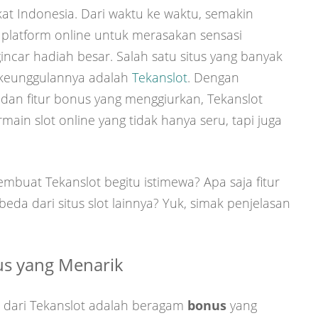
at Indonesia. Dari waktu ke waktu, semakin
 platform online untuk merasakan sensasi
ncar hadiah besar. Salah satu situs yang banyak
 keunggulannya adalah
Tekanslot
. Dengan
an fitur bonus yang menggiurkan, Tekanslot
n slot online yang tidak hanya seru, tapi juga
mbuat Tekanslot begitu istimewa? Apa saja fitur
a dari situs slot lainnya? Yuk, simak penjelasan
us yang Menarik
ar dari Tekanslot adalah beragam
bonus
yang