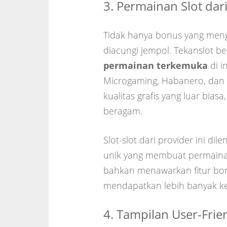
3. Permainan Slot dar
Tidak hanya bonus yang mengg
diacungi jempol. Tekanslot 
permainan terkemuka
di i
Microgaming, Habanero, dan P
kualitas grafis yang luar bias
beragam.
Slot-slot dari provider ini di
unik yang membuat permaina
bahkan menawarkan fitur bo
mendapatkan lebih banyak 
4. Tampilan User-Fri