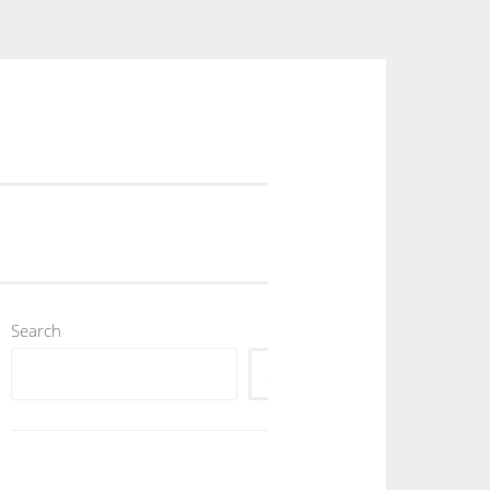
Search
SEARCH