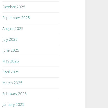
October 2025
September 2025
August 2025
July 2025
June 2025
May 2025
April 2025
March 2025
February 2025
January 2025