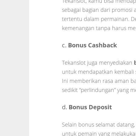
Tekanslot, kamu bisa menda
sebagai bagian dari promosi 
tertentu dalam permainan. D
kemenangan tanpa harus men
c.
Bonus Cashback
Tekanslot juga menyediakan
untuk mendapatkan kembali se
Ini memberikan rasa aman ba
sedikit “perlindungan” yang 
d.
Bonus Deposit
Selain bonus selamat datang
untuk pemain yang melakukan