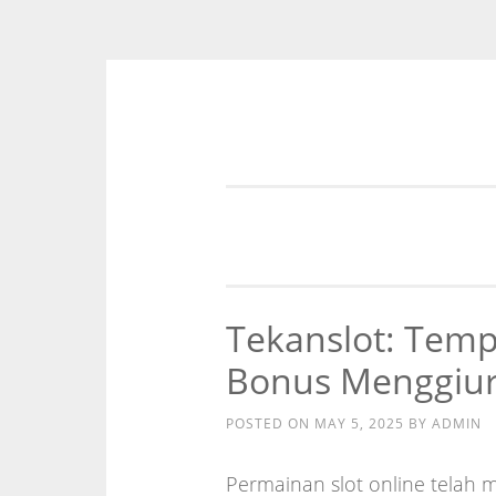
Skip
to
content
Tekanslot: Temp
Bonus Menggiu
POSTED ON
MAY 5, 2025
BY
ADMIN
Permainan slot online telah m