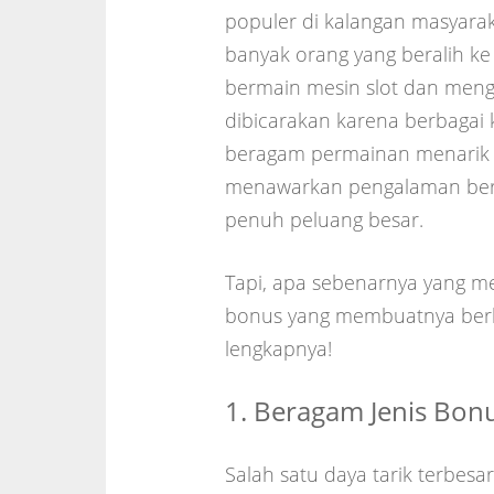
populer di kalangan masyarak
banyak orang yang beralih ke
bermain mesin slot dan mengi
dibicarakan karena berbagai
beragam permainan menarik d
menawarkan pengalaman bermai
penuh peluang besar.
Tapi, apa sebenarnya yang me
bonus yang membuatnya berbed
lengkapnya!
1. Beragam Jenis Bon
Salah satu daya tarik terbes