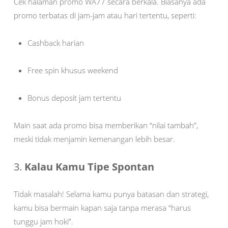
Cek halaman promo WA77 secara berkala. Biasanya ada
promo terbatas di jam-jam atau hari tertentu, seperti:
Cashback harian
Free spin khusus weekend
Bonus deposit jam tertentu
Main saat ada promo bisa memberikan “nilai tambah”,
meski tidak menjamin kemenangan lebih besar.
3.
Kalau Kamu Tipe Spontan
Tidak masalah! Selama kamu punya batasan dan strategi,
kamu bisa bermain kapan saja tanpa merasa “harus
tunggu jam hoki”.