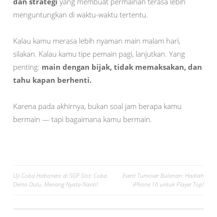
dan strategi
yang membuat permainan terasa lebih
menguntungkan di waktu-waktu tertentu.
Kalau kamu merasa lebih nyaman main malam hari,
silakan. Kalau kamu tipe pemain pagi, lanjutkan. Yang
penting:
main dengan bijak, tidak memaksakan, dan
tahu kapan berhenti.
Karena pada akhirnya, bukan soal jam berapa kamu
bermain — tapi bagaimana kamu bermain.
Post
Uji Coba Habanero di SGP Slot: Coba
Event Turnover Bulanan: Hadiah
Demo Dulu, Menang Nyata Nanti!
iPhone 16 untuk Player Top!
navigation