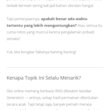
terbaik bermain
sering kali jadi bahan obrolan hangat.
Tapi pertanyaannya,
apakah benar ada waktu
tertentu yang lebih menguntungkan?
Atau semua itu
cuma mitos yang muncul karena pengalaman pribadi
semata?
Yuk, kita bongkar faktanya bareng-bareng!
Kenapa Topik Ini Selalu Menarik?
Slot online memang berbasis RNG (
Random Number
Generator
) — artinya, setiap hasil permainan ditentukan
secara acak. Tapi tetap saja, banyak pemain merasa