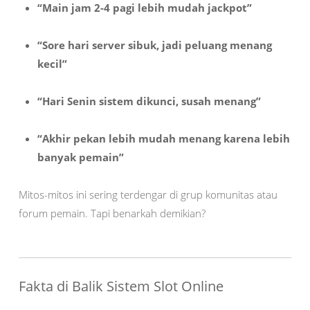
“Main jam 2-4 pagi lebih mudah jackpot”
“Sore hari server sibuk, jadi peluang menang
kecil”
“Hari Senin sistem dikunci, susah menang”
“Akhir pekan lebih mudah menang karena lebih
banyak pemain”
Mitos-mitos ini sering terdengar di grup komunitas atau
forum pemain. Tapi benarkah demikian?
Fakta di Balik Sistem Slot Online