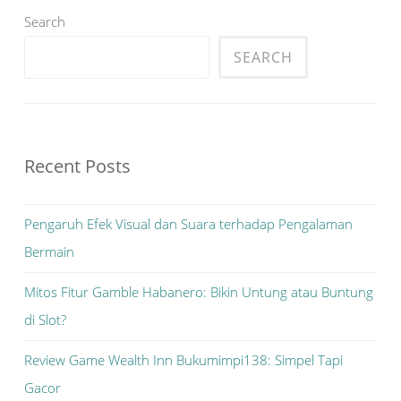
Search
SEARCH
Recent Posts
Pengaruh Efek Visual dan Suara terhadap Pengalaman
Bermain
Mitos Fitur Gamble Habanero: Bikin Untung atau Buntung
di Slot?
Review Game Wealth Inn Bukumimpi138: Simpel Tapi
Gacor