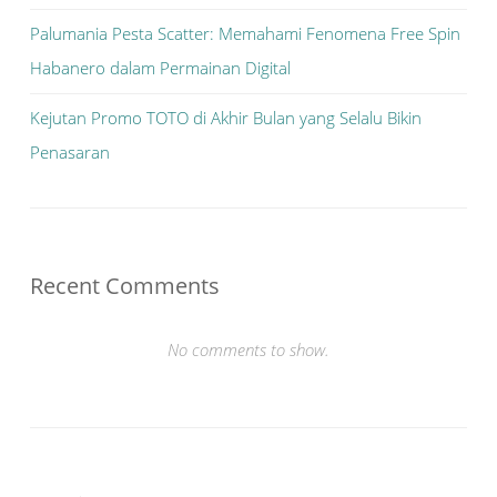
Palumania Pesta Scatter: Memahami Fenomena Free Spin
Habanero dalam Permainan Digital
Kejutan Promo TOTO di Akhir Bulan yang Selalu Bikin
Penasaran
Recent Comments
No comments to show.