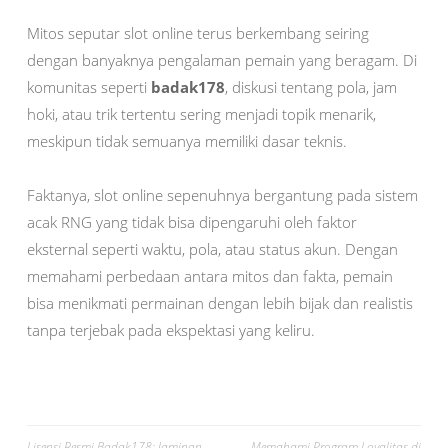
Mitos seputar slot online terus berkembang seiring
dengan banyaknya pengalaman pemain yang beragam. Di
komunitas seperti
badak178
, diskusi tentang pola, jam
hoki, atau trik tertentu sering menjadi topik menarik,
meskipun tidak semuanya memiliki dasar teknis.
Faktanya, slot online sepenuhnya bergantung pada sistem
acak RNG yang tidak bisa dipengaruhi oleh faktor
eksternal seperti waktu, pola, atau status akun. Dengan
memahami perbedaan antara mitos dan fakta, pemain
bisa menikmati permainan dengan lebih bijak dan realistis
tanpa terjebak pada ekspektasi yang keliru.
Lisensi Resmi Badak178: Jaminan
Memahami Program Loyalitas di