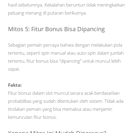
hasil sebelumnya. Kekalahan beruntun tidak meningkatkan
peluang menang di putaran berikutnya.
Mitos 5: Fitur Bonus Bisa Dipancing
Sebagian pemain percaya bahwa dengan melakukan pola
tertentu, seperti spin manual atau auto-spin dalam jumlah
tertentu, fitur bonus bisa “dipancing” untuk muncul lebih
cepat.
Fakta:
Fitur bonus dalam slot muncul secara acak berdasarkan
probabilitas yang sudah ditentukan oleh sistem. Tidak ada
tindakan pemain yang bisa memaksa atau menjamin
kemunculan fitur bonus.