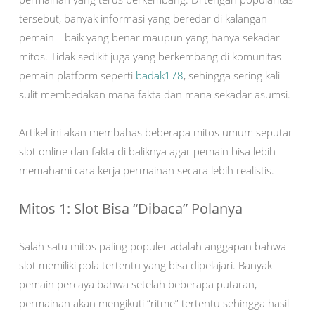
tersebut, banyak informasi yang beredar di kalangan
pemain—baik yang benar maupun yang hanya sekadar
mitos. Tidak sedikit juga yang berkembang di komunitas
pemain platform seperti
badak178
, sehingga sering kali
sulit membedakan mana fakta dan mana sekadar asumsi.
Artikel ini akan membahas beberapa mitos umum seputar
slot online dan fakta di baliknya agar pemain bisa lebih
memahami cara kerja permainan secara lebih realistis.
Mitos 1: Slot Bisa “Dibaca” Polanya
Salah satu mitos paling populer adalah anggapan bahwa
slot memiliki pola tertentu yang bisa dipelajari. Banyak
pemain percaya bahwa setelah beberapa putaran,
permainan akan mengikuti “ritme” tertentu sehingga hasil