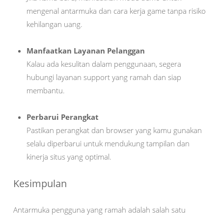
mengenal antarmuka dan cara kerja game tanpa risiko
kehilangan uang.
Manfaatkan Layanan Pelanggan
Kalau ada kesulitan dalam penggunaan, segera
hubungi layanan support yang ramah dan siap
membantu.
Perbarui Perangkat
Pastikan perangkat dan browser yang kamu gunakan
selalu diperbarui untuk mendukung tampilan dan
kinerja situs yang optimal.
Kesimpulan
Antarmuka pengguna yang ramah adalah salah satu