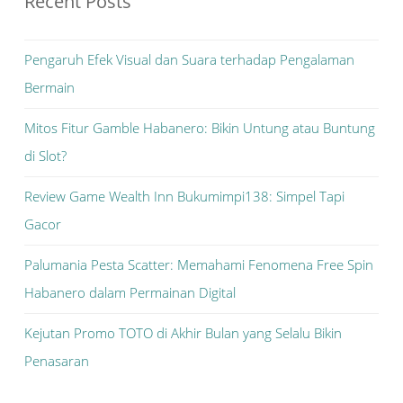
Recent Posts
Pengaruh Efek Visual dan Suara terhadap Pengalaman
Bermain
Mitos Fitur Gamble Habanero: Bikin Untung atau Buntung
di Slot?
Review Game Wealth Inn Bukumimpi138: Simpel Tapi
Gacor
Palumania Pesta Scatter: Memahami Fenomena Free Spin
Habanero dalam Permainan Digital
Kejutan Promo TOTO di Akhir Bulan yang Selalu Bikin
Penasaran