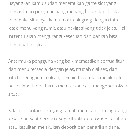
Bayangkan kamu sudah menemukan game slot yang
menarik dan punya peluang menang besar, tapi ketika
membuka situsnya, kamu malah bingung dengan tata
letak, menu yang rumit, atau navigasi yang tidak jelas. Hal
ini tentu akan mengurangi keseruan dan bahkan bisa
membuat frustrasi.
Antarmuka pengguna yang baik memastikan semua fitur
dan menu tersedia dengan jelas, mudah diakses, dan
intuitif. Dengan demikian, pemain bisa fokus menikmati
permainan tanpa harus memikirkan cara mengoperasikan
situs.
Selain itu, antarmuka yang ramah membantu mengurangi
kesalahan saat bermain, seperti salah klik tombol taruhan
atau kesulitan melakukan deposit dan penarikan dana.