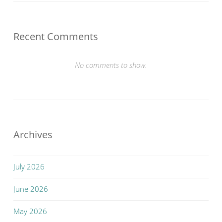
Recent Comments
No comments to show.
Archives
July 2026
June 2026
May 2026