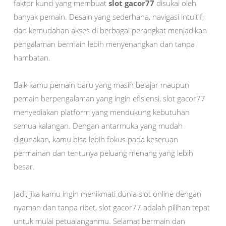
faktor kunci yang membuat
slot gacor77
disukai oleh
banyak pemain. Desain yang sederhana, navigasi intuitif,
dan kemudahan akses di berbagai perangkat menjadikan
pengalaman bermain lebih menyenangkan dan tanpa
hambatan.
Baik kamu pemain baru yang masih belajar maupun
pemain berpengalaman yang ingin efisiensi, slot gacor77
menyediakan platform yang mendukung kebutuhan
semua kalangan. Dengan antarmuka yang mudah
digunakan, kamu bisa lebih fokus pada keseruan
permainan dan tentunya peluang menang yang lebih
besar.
Jadi, jika kamu ingin menikmati dunia slot online dengan
nyaman dan tanpa ribet, slot gacor77 adalah pilihan tepat
untuk mulai petualanganmu. Selamat bermain dan