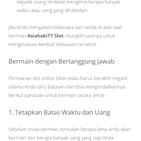
kepada orang terdekat mengenai berapa banyak
waktu atau uang yang dihabiskan.
Jika Anda mengalami beberapa dari tanda di atas saat
bermain
Asiahoki77 Slot
, mungkin saatnya untuk
mengevaluasi kembali kebiasaan tersebut.
Bermain dengan Bertanggung Jawab
Permainan slot online tidak selalu harus berakhir negatif,
selama Anda tahu batasan dan bisa mengendalikannya.
Berikut panduan untuk bermain secara sehat:
1. Tetapkan Batas Waktu dan Uang
Sebelum mulai bermain, tentukan berapa lama Anda akan
bermain dan berapa banyak uang yang siap Anda