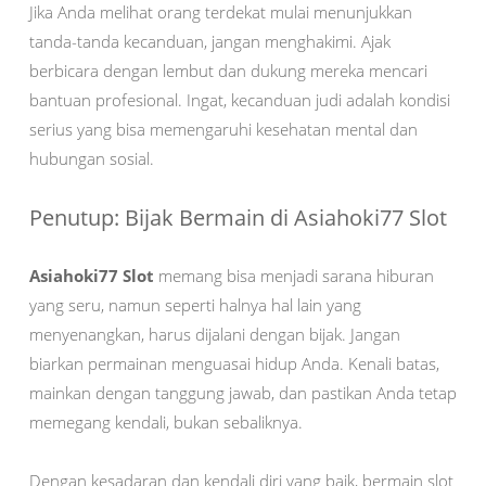
Jika Anda melihat orang terdekat mulai menunjukkan
tanda-tanda kecanduan, jangan menghakimi. Ajak
berbicara dengan lembut dan dukung mereka mencari
bantuan profesional. Ingat, kecanduan judi adalah kondisi
serius yang bisa memengaruhi kesehatan mental dan
hubungan sosial.
Penutup: Bijak Bermain di Asiahoki77 Slot
Asiahoki77 Slot
memang bisa menjadi sarana hiburan
yang seru, namun seperti halnya hal lain yang
menyenangkan, harus dijalani dengan bijak. Jangan
biarkan permainan menguasai hidup Anda. Kenali batas,
mainkan dengan tanggung jawab, dan pastikan Anda tetap
memegang kendali, bukan sebaliknya.
Dengan kesadaran dan kendali diri yang baik, bermain slot