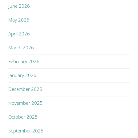
June 2026
May 2026
April 2026
March 2026
February 2026
January 2026
December 2025
November 2025
October 2025
September 2025