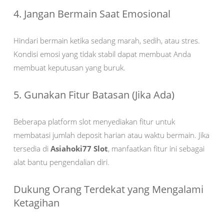
4. Jangan Bermain Saat Emosional
Hindari bermain ketika sedang marah, sedih, atau stres.
Kondisi emosi yang tidak stabil dapat membuat Anda
membuat keputusan yang buruk.
5. Gunakan Fitur Batasan (Jika Ada)
Beberapa platform slot menyediakan fitur untuk
membatasi jumlah deposit harian atau waktu bermain. Jika
tersedia di
Asiahoki77 Slot
, manfaatkan fitur ini sebagai
alat bantu pengendalian diri.
Dukung Orang Terdekat yang Mengalami
Ketagihan