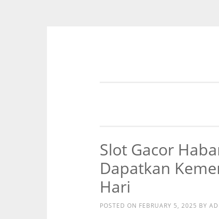
Skip
to
content
Slot Gacor Hab
Dapatkan Kemen
Hari
POSTED ON
FEBRUARY 5, 2025
BY
AD