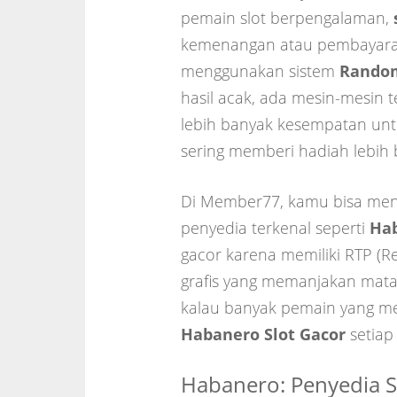
pemain slot berpengalaman,
kemenangan atau pembayaran
menggunakan sistem
Rando
hasil acak, ada mesin-mesin 
lebih banyak kesempatan unt
sering memberi hadiah lebih 
Di Member77, kamu bisa me
penyedia terkenal seperti
Ha
gacor karena memiliki RTP (Ret
grafis yang memanjakan mata
kalau banyak pemain yang m
Habanero Slot Gacor
setiap 
Habanero: Penyedia S