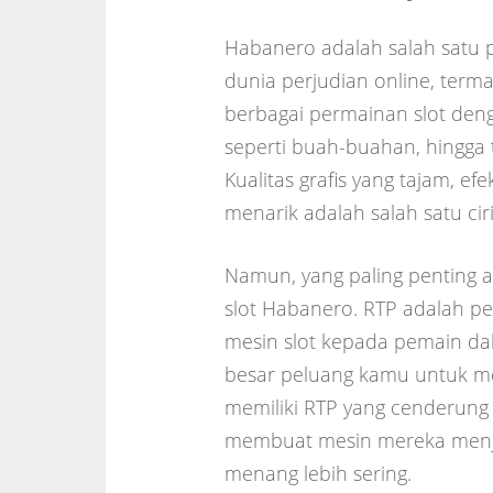
Habanero adalah salah satu p
dunia perjudian online, term
berbagai permainan slot denga
seperti buah-buahan, hingga
Kualitas grafis yang tajam, e
menarik adalah salah satu cir
Namun, yang paling penting 
slot Habanero. RTP adalah p
mesin slot kepada pemain dal
besar peluang kamu untuk m
memiliki RTP yang cenderung l
membuat mesin mereka menjad
menang lebih sering.