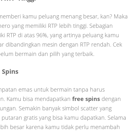
g memberi kamu peluang menang besar, kan? Maka
anero yang memiliki RTP lebih tinggi. Sebagian
i RTP di atas 96%, yang artinya peluang kamu
ar dibandingkan mesin dengan RTP rendah. Cek
lum bermain dan pilih yang terbaik.
 Spins
patan emas untuk bermain tanpa harus
an. Kamu bisa mendapatkan
free spins
dengan
lungan. Semakin banyak simbol scatter yang
 putaran gratis yang bisa kamu dapatkan. Selama
lebih besar karena kamu tidak perlu menambah