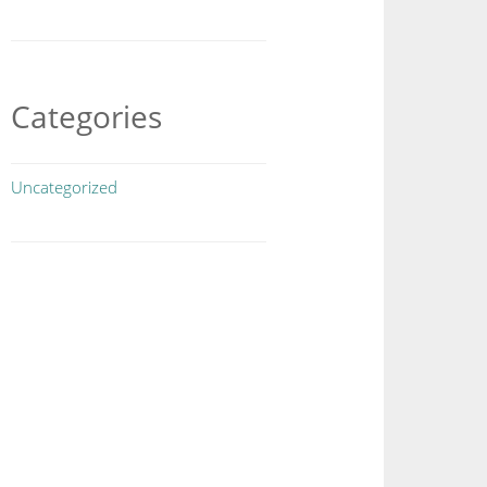
Categories
Uncategorized