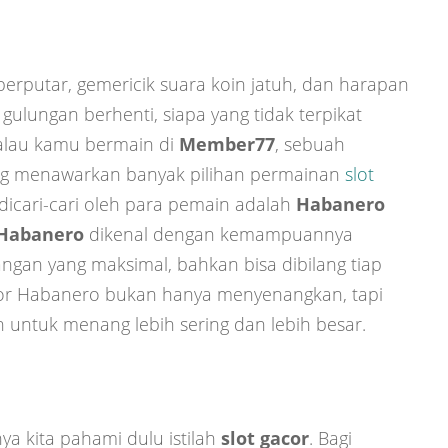
erputar, gemericik suara koin jatuh, dan harapan
 gulungan berhenti, siapa yang tidak terpikat
kalau kamu bermain di
Member77
, sebuah
ang menawarkan banyak pilihan permainan
slot
 dicari-cari oleh para pemain adalah
Habanero
Habanero
dikenal dengan kemampuannya
an yang maksimal, bahkan bisa dibilang tiap
acor Habanero bukan hanya menyenangkan, tapi
untuk menang lebih sering dan lebih besar.
nya kita pahami dulu istilah
slot gacor
. Bagi