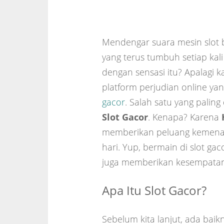
Mendengar suara mesin slot b
yang terus tumbuh setiap kali
dengan sensasi itu? Apalagi 
platform perjudian online y
gacor
. Salah satu yang paling
Slot Gacor
. Kenapa? Karena
memberikan peluang kemenang
hari. Yup, bermain di slot g
juga memberikan kesempatan 
Apa Itu Slot Gacor?
Sebelum kita lanjut, ada baik