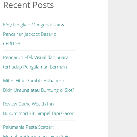
Recent Posts
FAQ Lengkap Mengenai Tax &
Pencairan Jackpot Besar di
CERI123
Pengaruh Efek Visual dan Suara
terhadap Pengalaman Bermain
Mitos Fitur Gamble Habanero:
Bikin Untung atau Buntung di Slot?
Review Game Wealth Inn
Bukumimpi138: Simpel Tapi Gacor
Palumania Pesta Scatter:
Memahami Fenomena Free Spin