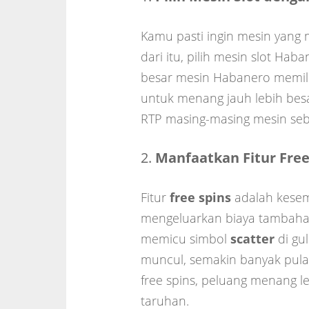
Kamu pasti ingin mesin yan
dari itu, pilih mesin slot Hab
besar mesin Habanero memilik
untuk menang jauh lebih bes
RTP masing-masing mesin sebe
2.
Manfaatkan Fitur Free
Fitur
free spins
adalah kesem
mengeluarkan biaya tambah
memicu simbol
scatter
di gu
muncul, semakin banyak pula
free spins, peluang menang 
taruhan.