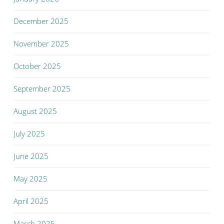
December 2025
November 2025
October 2025
September 2025
August 2025
July 2025
June 2025
May 2025
April 2025
March 2025