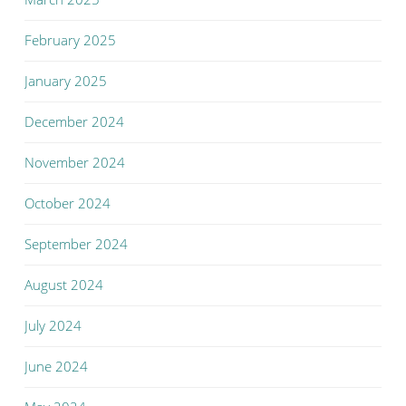
February 2025
January 2025
December 2024
November 2024
October 2024
September 2024
August 2024
July 2024
June 2024