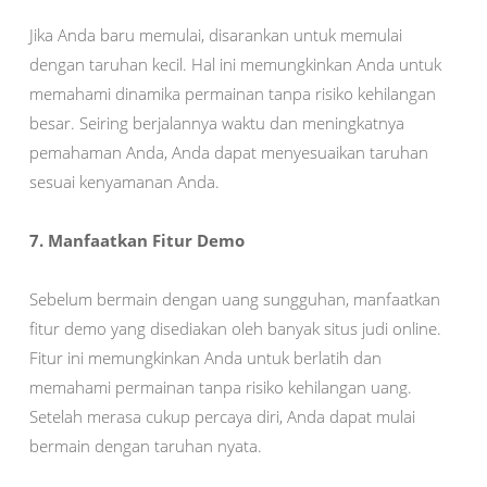
Jika Anda baru memulai, disarankan untuk memulai
dengan taruhan kecil. Hal ini memungkinkan Anda untuk
memahami dinamika permainan tanpa risiko kehilangan
besar. Seiring berjalannya waktu dan meningkatnya
pemahaman Anda, Anda dapat menyesuaikan taruhan
sesuai kenyamanan Anda.
7. Manfaatkan Fitur Demo
Sebelum bermain dengan uang sungguhan, manfaatkan
fitur demo yang disediakan oleh banyak situs judi online.
Fitur ini memungkinkan Anda untuk berlatih dan
memahami permainan tanpa risiko kehilangan uang.
Setelah merasa cukup percaya diri, Anda dapat mulai
bermain dengan taruhan nyata.